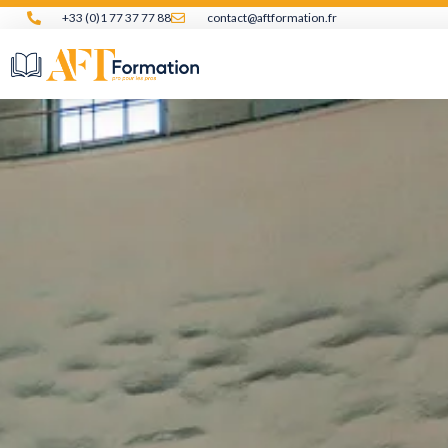
Aller
+33 (0)1 77 37 77 88
contact@aftformation.fr
au
contenu