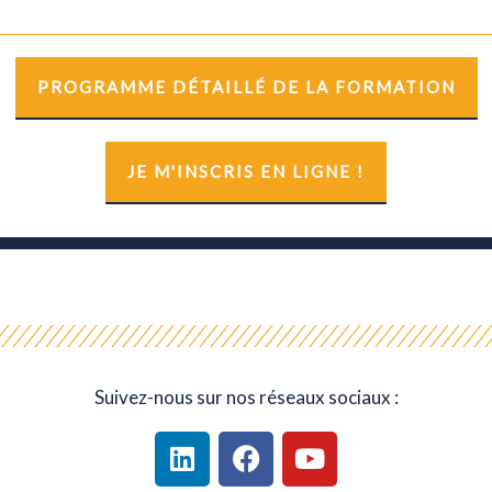
PROGRAMME DÉTAILLÉ DE LA FORMATION
JE M'INSCRIS EN LIGNE !
Suivez-nous sur nos réseaux sociaux :
L
F
Y
i
a
o