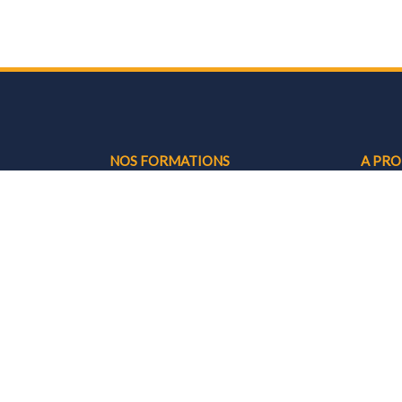
NOS FORMATIONS
A PR
Interprétariat
Livret
Traduction
Règle
Langues vivantes
Certif
Expertise judiciaire
Guide
Guide
RECRUTEMENT
Guide 
Devenir formateur
PSH : 
handi