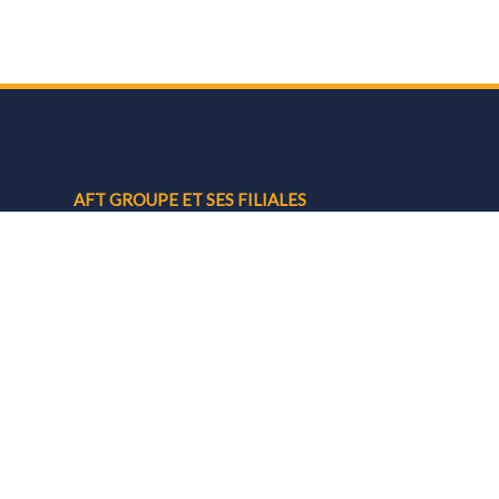
AFT GROUPE ET SES FILIALES
AFT Groupe
AFTFormation
AFTCom
AFTCom DZ