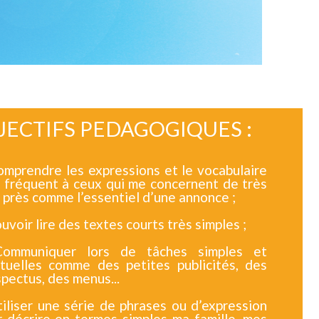
JECTIFS PEDAGOGIQUES :
omprendre les expressions et le vocabulaire
s fréquent à ceux qui me concernent de très
 près comme l’essentiel d’une annonce ;
uvoir lire des textes courts très simples ;
ommuniquer lors de tâches simples et
ituelles comme des petites publicités, des
pectus, des menus...
iliser une série de phrases ou d’expression
r décrire en termes simples ma famille, mes