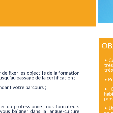
OB
• C
trè
très
r de fixer les objectifs de la formation
squ’au passage de la certification ;
• Po
dant votre parcours ;
• C
hab
pros
ier ou professionnel, nos formateurs
• Ut
vous baigner dans la langue-culture
pou