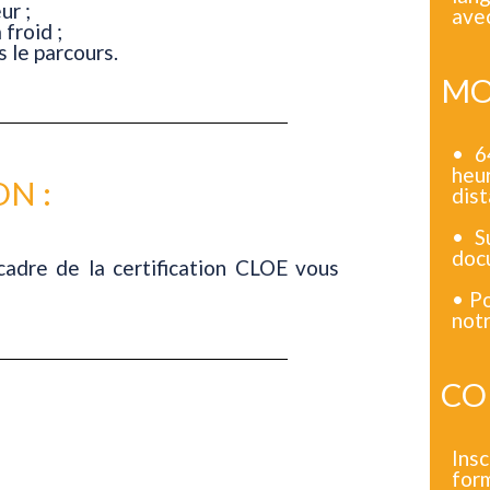
ur ;
avec
froid ;
s le parcours.
MO
• 6
heu
N :
dist
• S
docu
cadre de la certification CLOE vous
• Po
notr
CO
Insc
for