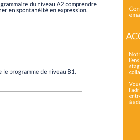
de grammaire du niveau A2 comprendre
Con
gner en spontanéité en expression.
emai
ACC
Notr
l’en
sta
re le programme de niveau B1.
coll
Vous
l'ad
entr
à ad