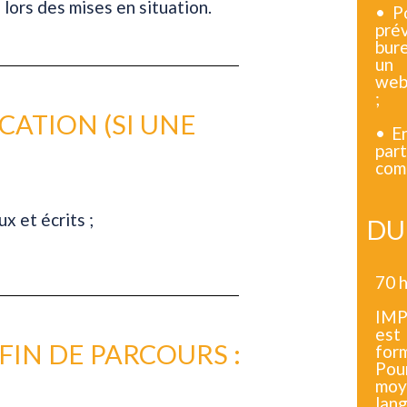
 lors des mises en situation.
• P
prév
bure
un 
web
;
CATION (SI UNE
• E
par
comm
x et écrits ;
DU
70 h
IMP
est
FIN DE PARCOURS :
form
Pour
moy
lang