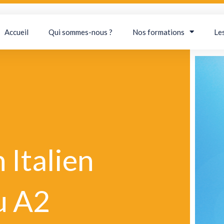
Accueil
Qui sommes-nous ?
Nos formations
Le
 Italien
u A2