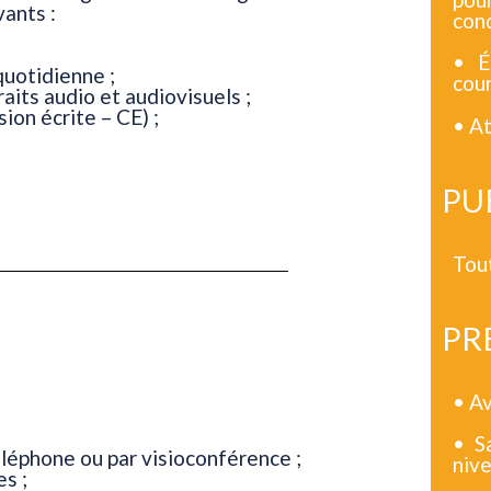
ants :
cond
• É
quotidienne ;
cou
aits audio et audiovisuels ;
on écrite – CE) ;
• At
PU
Tout
PR
• Av
• S
éléphone ou par visioconférence ;
nive
s ;