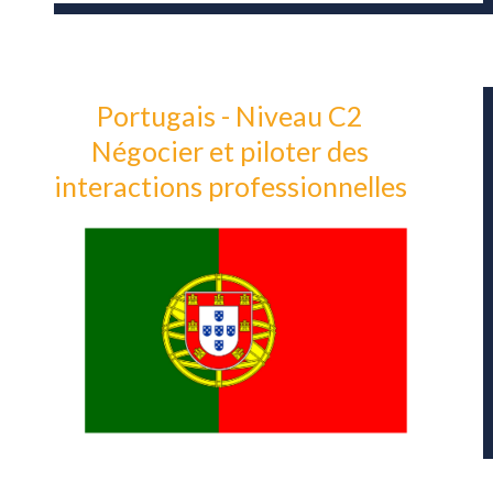
Portugais - Niveau C2
Négocier et piloter des
interactions professionnelles
1500
€ TTC