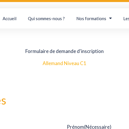
Accueil
Qui sommes-nous ?
Nos formations
Le
Formulaire de demande d'inscription
Allemand Niveau C1
MM
slash
JJ
es
slash
AAAA
Prénom
(Nécessaire)