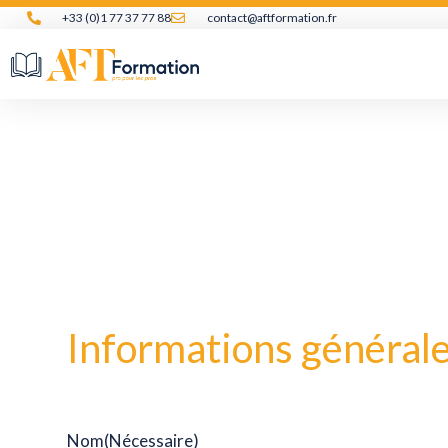
Aller
+33 (0)1 77 37 77 88
contact@aftformation.fr
au
contenu
(Nécessaire)
Informations général
Nom
(Nécessaire)