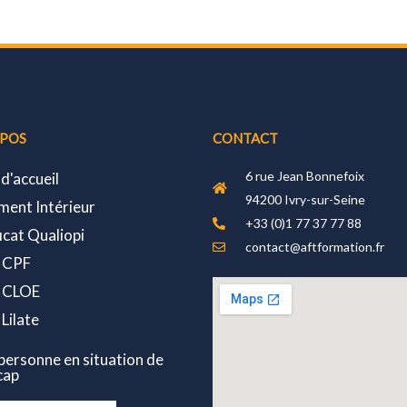
OPOS
CONTACT
6 rue Jean Bonnefoix
 d'accueil
94200 Ivry-sur-Seine
ment Intérieur
+33 (0)1 77 37 77 88
icat Qualiopi
contact@aftformation.fr
 CPF
 CLOE
Lilate
p
ersonne en situation de
cap