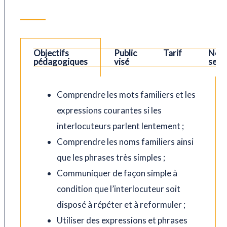
Objectifs
Public
Tarif
Nos
pédagogiques
visé
sess
Comprendre les mots familiers et les
expressions courantes si les
interlocuteurs parlent lentement ;
Comprendre les noms familiers ainsi
que les phrases très simples ;
Communiquer de façon simple à
condition que l’interlocuteur soit
disposé à répéter et à reformuler ;
Utiliser des expressions et phrases