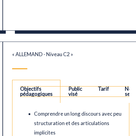
« ALLEMAND - Niveau C2 »
Objectifs
Public
Tarif
Nos
ions
pédagogiques
visé
sess
Comprendre un long discours avec peu
structuration et des articulations
implicites